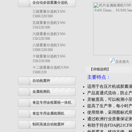
全自动多级重量分选机
三级重量分选机YAW-
150H/220/300
五级重量分选机YAW-
150/220/300
六级重量分选机YAW-
150/220/300
八级重量分选机YAW-
150H/220/300
十级重量分选机YAW-
150/220/300
点击放大
十二级重量分选机YAW-
【详细说明】
150H/220
主要特点：
自动检重秤
适用于在压片机或胶囊
金属检测机
产品直通式流动，防止
灵敏度高，可以检测小至0
食盐专用金检重检一体机
提高了生产率，每小时产
使用简单，采用图标式用
食盐专用金属检测机
通过欧洲行业质量保证测试
制药高速自动检重秤
有助于符合FDA的21CFR
外形紧凑，移动方便，