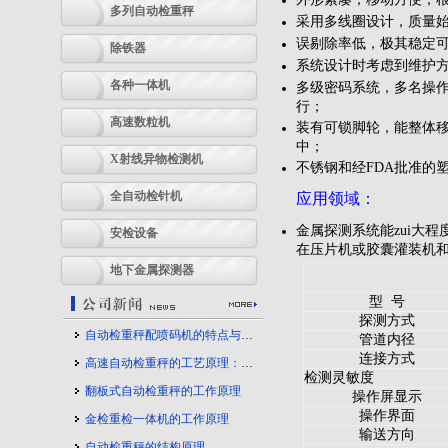
多列自动检重秤
采用多线圈设计，质量
误剔除率低，极其稳定
除铁器
系统设计时考虑到维护方
各种一体机
多级密码系统，多名操
行；
高速数粒机
装有可锁脚轮，能整体移
中；
X射线异物检测机
不锈钢和经FDA批准的
全自动检针机
应用领域：
金属探测系统能zui大
安检设备
在压片机或胶囊灌装机
地下金属探测器
型 号
探测方式
自动检重秤配喷码机的特点与应用
管道内径
连接方式
高速自动检重秤的工艺原理：守护产品质量的幕后力量
检测灵敏度
翻板式自动检重秤的工作原理
操作屏显示
操作界面
金检重检一体机的工作原理
输送方向
自动检重秤的结构原理