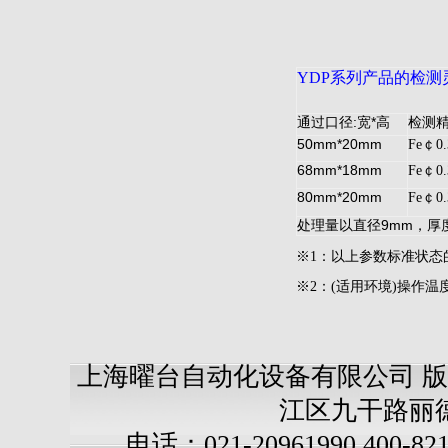
YDP
系列产品的检测
:
*
通过口径
宽
高
检测
50mm*20mm
Fe￠0
68mm*18mm
Fe￠0
80mm*20mm
Fe￠0
9mm
处理量以直径
，厚
※1：以上参数标准状态
※2：(适用环境)操作温
上海曜台自动化设备有限公司 版
江区九干路丽德
电话：021-20961990,400-82