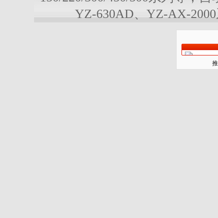
YZ-630AD、YZ-AX-20
推