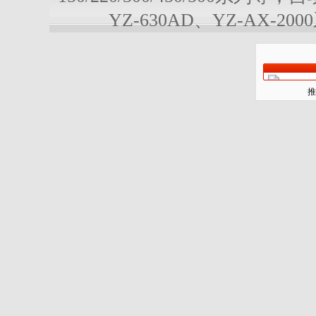
YZ-630AD、YZ-AX-20
推