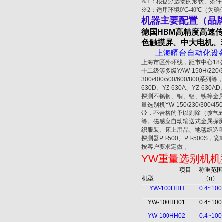
※1：
根据分选物的形状、条件
※2：
适用环境
0
℃-40℃（为
机器主要配置（品
德国
HBM
高精度高速
色触摸屏、中大电机、
上海曜台自动化设备
上海市区外环线，距市中心18
十二级等多级YAW-150H/220
300/400/500/600/800
630D、YZ-630A、YZ-
探测不锈钢、铜、铝、铁等金属
量选别机YW-150/230/3
带，不合格的予以剔除（喷气
等。磁感应自动输送式金属探测机：YZ
织服装、床上用品、地毯织造等
探测器PT-500、PT-500S
按客户要求定做 。
YW
重量选别机机
项目
称重范
机型
（
g
）
YW-100HHH
0.4~100
YW-100HH01
0.4~100
YW-100HH02
0.4~100