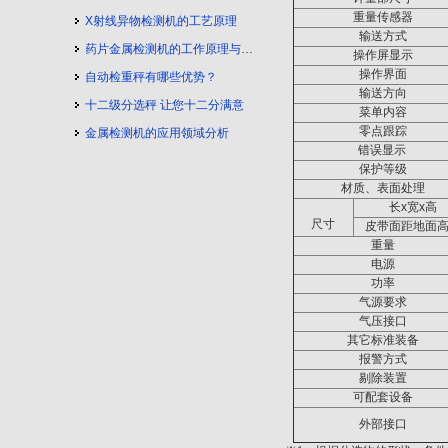
重量传感器
X射线异物检测机的工艺原理
输送方式
药片金属检测机的工作原理与工艺流程
操作屏显示
操作界面
自动检重秤有哪些优势？
输送方向
十二级分选秤 让您十二分满意
菜单内容
零点跟踪
金属检测机的应用领域分析
错误显示
保护等级
材质、表面处理
长
x
宽
x
高
尺寸
皮带面距地面
重量
电源
功率
气源要求
气压接口
其它标准装备
报警方式
剔除装置
可配套设备
外部接口