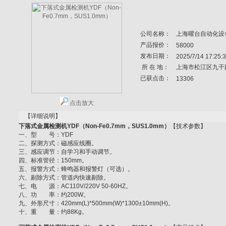
公司名称：
上海曜台自动化设
产品报价：
58000
发布日期：
2025/7/14 17:25:
所 在 地：
上海市松江区九干
已获点击：
13306
点击放大
【详细说明】
下落式金属检测机YDF（Non-Fe0.7mm，SUS1.0mm）
【技术参数】
一、型 号：YDF
二、探测方式：磁感应线圈。
三、感应调节：自学习和手动调节。
四、标准管径：150mm。
五、报警方式：蜂鸣器和报警灯（可选）。
六、剔除方式：管道内快速剔除。
七、电 源：AC110V/220V 50-60HZ。
八、功 率：约200W。
九、外形尺寸：420mm(L)*500mm(W)*1300±10mm(H)。
十、重 量：约88Kg。