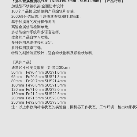
下落式金属检测机YDF（Non-Fe0.7mm，SUS1.0mm）
【产品特点】
加强型不锈钢机架;全面防水设计.
100个产品预设;简便的产品编辑和存储.
2000条分选日志;可以快速查找和打印输出.
基于触摸屏的友好操作界面.
高速金属信号检测单元。
多功能操作系统和多语言选择。
改良的产品自学习功能。
多种外围系统连接和设定。
多种探测频率可选。
特殊的剔除装置设计，适合粉状物料及颗粒状散料。
【系列产品】
通道尺寸
检测灵敏度（距管口30cm）
50mm
Fe?0.4mm SUS?1.0mm
65mm
Fe?0.5mm SUS?1.3mm
80mm
Fe?0.7mm SUS?1.4mm
100mm
Fe?0.8mm SUS?1.5mm
120mm
Fe?1.0mm SUS?2.0mm
150mm
Fe?1.2mm SUS?2.5mm
200mm
Fe?1.5mm SUS?3.0mm
250mm
Fe?2.0mm SUS?3.5mm
注：以上参数为标准状态的实验值，因机器工作状态、工作环境、检出物形状