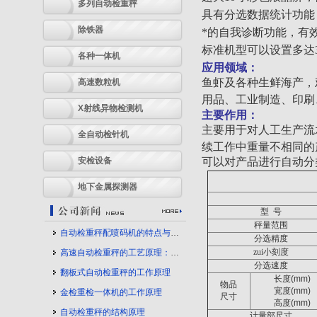
多列自动检重秤
具有分选数据统计功能
除铁器
*的自我诊断功能，有
标准机型可以设置多达
各种一体机
应用领域：
鱼虾及各种生鲜海产，
高速数粒机
用品、工业制造、印刷
X射线异物检测机
主要作用：
主要用于对人工生产流
全自动检针机
续工作中重量不相同的
安检设备
可以对产品进行自动分
地下金属探测器
型
号
秤量范围
自动检重秤配喷码机的特点与应用
分选精度
zui小刻度
高速自动检重秤的工艺原理：守护产品质量的幕后力量
分选速度
翻板式自动检重秤的工作原理
长度
(mm)
物品
宽度
(mm)
金检重检一体机的工作原理
尺寸
高度
(mm)
自动检重秤的结构原理
计量部尺寸