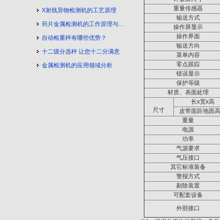
重量传感器
X射线异物检测机的工艺原理
输送方式
药片金属检测机的工作原理与工艺流程
操作屏显示
操作界面
自动检重秤有哪些优势？
输送方向
十二级分选秤 让您十二分满意
菜单内容
零点跟踪
金属检测机的应用领域分析
错误显示
保护等级
材质、表面处理
长
x
宽
x
高
尺寸
皮带面距地面
重量
电源
功率
气源要求
气压接口
其它标准装备
警报方式
剔除装置
可配套设备
外部接口