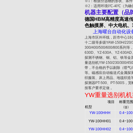
※1：
根据分选物的形状、条件
※2：
适用环境
0
℃-40℃（为
机器主要配置（品
德国
HBM
高精度高速
色触摸屏、中大电机、
上海曜台自动化设备
上海市区外环线，距市中心18
十二级等多级YAW-150H/220
300/400/500/600/800
630D、YZ-630A、YZ-
探测不锈钢、铜、铝、铁等金属
量选别机YW-150/230/3
带，不合格的予以剔除（喷气
等。磁感应自动输送式金属探测机：YZ
织服装、床上用品、地毯织造等
探测器PT-500、PT-500S
按客户要求定做 。
YW
重量选别机机
项目
称重范
机型
（
g
）
YW-100HHH
0.4~100
YW-100HH01
0.4~100
YW-100HH02
0.4~100