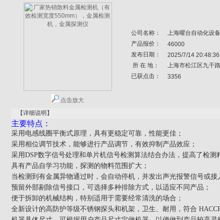
公司名称：
上海曜台自动化设
产品报价：
46000
发布日期：
2025/7/14 20:48:36
所 在 地：
上海市松江区九干
已获点击：
3356
点击放大
【详细说明】
主要特点：
采用电感线圈平衡式原理，具有更稳定可靠，性能更佳；
采用相位调节技术，能够进行产品调节，有效抑制产品效应；
采用DSP数字信号处理和单片机信号检测算法结合办法，提高了检测
具有产品自学习功能，探测的物料范围扩大；
当检测到有金属异物通过时，会自动停机，并发出声光报警信号或接
预留外部剔除信号接口，可选择多种排除方式，以适应不同产品；
便于拆卸的机械结构，特别适用于需要经常清洗的场合；
全新设计的高防护等级不锈钢探头和机架，卫生、耐用，符合 HACCP
机器具体尺寸，可根据用户产品尺寸定做机器，以便做到产品较高灵敏