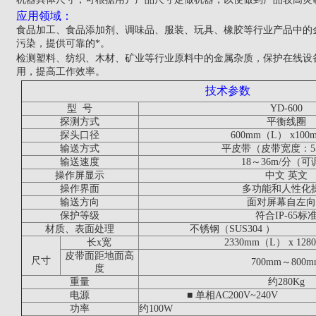
应用领域：
食品加工、食品添加剂、调味品、服装、玩具、橡胶等行业产品中的
污染，提供可靠的*。
检测塑料、纺织、木材、矿业等行业原料中的金属杂质，保护在线设
用，提高工作效率。
技术参数
型 号
YD-600
探测方式
平衡线圈
探头口径
600mm
（L） x100
输送方式
平皮带（皮带宽度：5
输送速度
18
～36m/分（可
操作屏显示
中文 英文
操作界面
多功能和人性化
输送方向
面对屏幕自左向
保护等级
符合IP-65标
材质、表面处理
不锈钢（SUS304 ）
长x宽
2330mm
（L） x 128
皮带面距地面高
尺寸
700mm
～800m
度
重量
约280Kg
电源
■ 单相AC200V~240V
功率
约100W