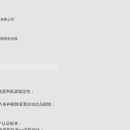
备有限公司
路丽德创业园
精度和机器稳定性；
入各种剔除装置自动次品剔除；
 认证标准；
度和机器zui高性价比；