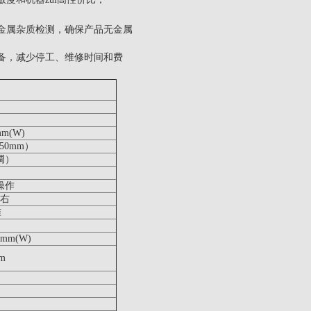
金属杂质检测，确保产品无金属
备，减少停工、维修时间和费
mm(W)
50mm）
调）
操作
右
准
0mm(W)
m