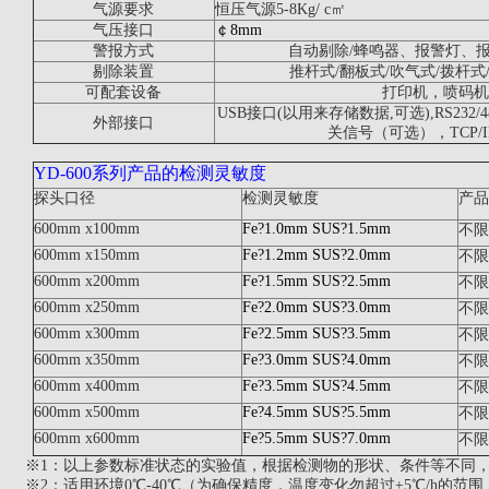
气源要求
恒压气源5-8Kg/ c㎡
气压接口
￠8mm
警报方式
自动剔除/蜂鸣器、报警灯、
剔除装置
推杆式/翻板式/吹气式/拨杆
可配套设备
打印机，喷码机
USB
接口(以用来存储数据,可选),RS232/
外部接口
关信号（可选），TCP/
YD-600
系列产品的检测灵敏度
探头口径
检测灵敏度
产品
600mm
x100mm
Fe?1.0mm SUS?1.5mm
不限
600mm
x150mm
Fe?1.2mm SUS?2.0mm
不限
600mm
x200mm
Fe?1.5mm SUS?2.5mm
不限
600mm
x250mm
Fe?2.0mm SUS?3.0mm
不限
600mm
x300mm
Fe?2.5mm SUS?3.5mm
不限
600mm
x350mm
Fe?3.0mm SUS?4.0mm
不限
600mm
x400mm
Fe?3.5mm SUS?4.5mm
不限
600mm
x500mm
Fe?4.5mm SUS?5.5mm
不限
600mm
x600mm
Fe?5.5mm SUS?7.0mm
不限
※1：以上参数标准状态的实验值，
根据检测物的形状、条件等不同
※2：适用环境
0
℃-40℃（为确保精度，温度变化勿超过±5℃/h的范围