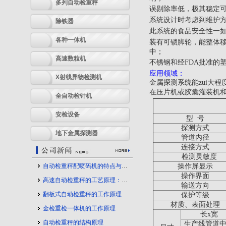
多列自动检重秤
误剔除率低，极其稳定
系统设计时考虑到维护方
除铁器
此系统的食品安全性一如
各种一体机
装有可锁脚轮，能整体移
中；
高速数粒机
不锈钢和经FDA批准的
应用领域：
X射线异物检测机
金属探测系统能zui大
在压片机或胶囊灌装机
全自动检针机
安检设备
型 号
探测方式
地下金属探测器
管道内径
连接方式
检测灵敏度
自动检重秤配喷码机的特点与应用
操作屏显示
操作界面
高速自动检重秤的工艺原理：守护产品质量的幕后力量
输送方向
翻板式自动检重秤的工作原理
保护等级
材质、表面处理
金检重检一体机的工作原理
长x宽
自动检重秤的结构原理
生产线管道