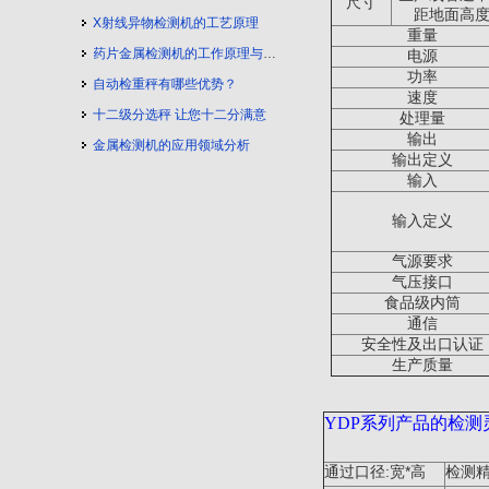
尺寸
距地面高
X射线异物检测机的工艺原理
重量
药片金属检测机的工作原理与工艺流程
电源
功率
自动检重秤有哪些优势？
速度
十二级分选秤 让您十二分满意
处理量
输出
金属检测机的应用领域分析
输出定义
输入
输入定义
气源要求
气压接口
食品级内筒
通信
安全性及出口认证
生产质量
YDP
系列产品的检测
:
*
通过口径
宽
高
检测