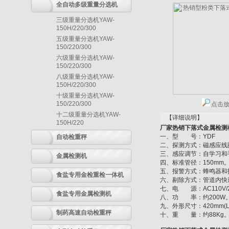
全自动多级重量分选机
三级重量分选机YAW-
150H/220/300
五级重量分选机YAW-
150/220/300
六级重量分选机YAW-
150/220/300
八级重量分选机YAW-
150H/220/300
十级重量分选机YAW-
150/220/300
点击
十二级重量分选机YAW-
【详细说明】
150H/220
厂家热销下落式金属检测
一、型 号：YDF
自动检重秤
二、探测方式：磁感应线
三、感应调节：自学习和
金属检测机
四、标准管径：150mm
五、报警方式：蜂鸣器和
食盐专用金检重检一体机
六、剔除方式：管道内快
七、电 源：AC110V/22
食盐专用金属检测机
八、功 率：约200W
九、外形尺寸：420mm(L)*
制药高速自动检重秤
十、重 量：约88Kg