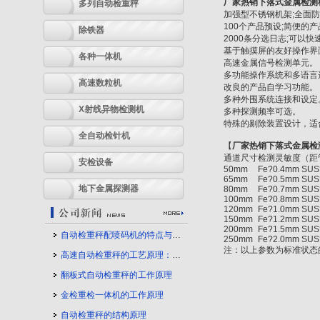
厂家热销下落式金属检测
多列自动检重秤
加强型不锈钢机架;全面防
100个产品预设;简便的产
除铁器
2000条分选日志;可以快
基于触摸屏的友好操作界
各种一体机
高速金属信号检测单元。
多功能操作系统和多语言
高速数粒机
改良的产品自学习功能。
多种外围系统连接和设定
X射线异物检测机
多种探测频率可选。
特殊的剔除装置设计，适
全自动检针机
【
厂家热销下落式金属检
通道尺寸
检测灵敏度（距管
安检设备
50mm
Fe?0.4mm SUS
65mm
Fe?0.5mm SUS
地下金属探测器
80mm
Fe?0.7mm SUS
100mm
Fe?0.8mm SUS
120mm
Fe?1.0mm SUS
150mm
Fe?1.2mm SUS
200mm
Fe?1.5mm SUS
自动检重秤配喷码机的特点与应用
250mm
Fe?2.0mm SUS
注：以上参数为标准状态
高速自动检重秤的工艺原理：守护产品质量的幕后力量
翻板式自动检重秤的工作原理
金检重检一体机的工作原理
自动检重秤的结构原理