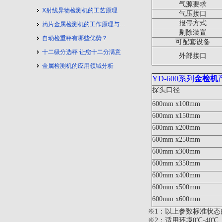
气源要求
X射线异物检测机的工艺原理
气压接口
报停方式
药片金属检测机的工作原理与工艺流程
剔除装置
自动检重秤有哪些优势？
可配套设备
十二级分选秤 让您十二分满意
外部接口
金属检测机的应用领域分析
YD-600
系列
金检机
探头口径
600mm
x100mm
600mm
x150mm
600mm
x200mm
600mm
x250mm
600mm
x300mm
600mm
x350mm
600mm
x400mm
600mm
x500mm
600mm
x600mm
※1：以上参数标准状态
※2：适用环境
0
℃-40