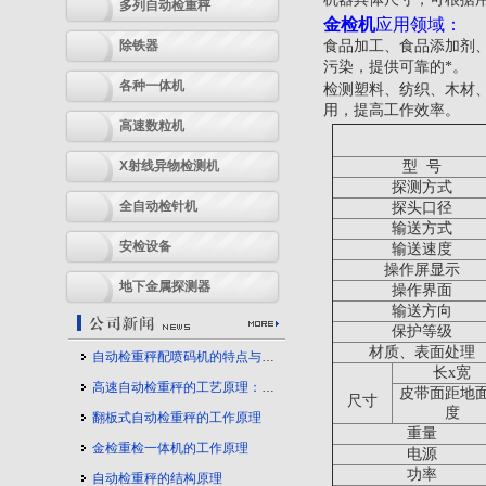
多列自动检重秤
金检机
应用领域：
除铁器
食品加工、食品添加剂
污染，提供可靠的*。
各种一体机
检测塑料、纺织、木材
用，提高工作效率。
高速数粒机
X射线异物检测机
型 号
探测方式
全自动检针机
探头口径
输送方式
安检设备
输送速度
操作屏显示
地下金属探测器
操作界面
输送方向
保护等级
材质、表面处理
自动检重秤配喷码机的特点与应用
长x宽
高速自动检重秤的工艺原理：守护产品质量的幕后力量
皮带面距地
尺寸
度
翻板式自动检重秤的工作原理
重量
金检重检一体机的工作原理
电源
功率
自动检重秤的结构原理