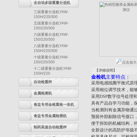
全自动多级重量分选机
三级重量分选机YAW-
150H/220/300
五级重量分选机YAW-
150/220/300
六级重量分选机YAW-
150/220/300
八级重量分选机YAW-
150H/220/300
十级重量分选机YAW-
150/220/300
点击放大
十二级重量分选机YAW-
【详细说明】
150H/220
金检机
主要特点：
自动检重秤
采用电感线圈平衡式原
采用相位调节技术，能
金属检测机
采用DSP数字信号处
具有产品自学习功能，
食盐专用金检重检一体机
当检测到有金属异物通
食盐专用金属检测机
预留外部剔除信号接口
便于拆卸的机械结构，
制药高速自动检重秤
全新设计的高防护等级不
机器具体尺寸，可根据用