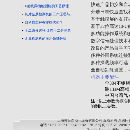
快速产品切换和自
X射线异物检测机的工艺原理
分选日志快速查找
药片金属检测机的工作原理与工艺流程
基于触摸屏的友好
自动检重秤有哪些优势？
基于32位高速CP
十二级分选秤 让您十二分满意
多功能操作系统和
金属检测机的应用领域分析
数字信号处理技术
改良的产品自学习
多种外围系统连接
多种探测频率可选
全自动剔除设置，
机器主要配件：
全304不锈钢
装HBM高
中国台湾气
注：
以上参数为标准
响到以上参数。
上海曜台自动化设备有限公司 版权所有 总访问
电话：021-20961990,400-821-7812 传真：86-21-2
GoogleSitemap
网址：
www