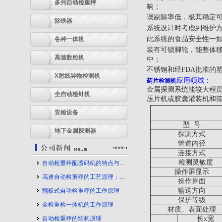
多列自动检重秤
响；
误剔除率低，极其稳定
除铁器
系统设计时考虑到维护方
此系统的食品安全性一如
各种一体机
装有可锁脚轮，能整体移
高速数粒机
中；
不锈钢和经FDA批准的
X射线异物检测机
应用领域：
药片检测机
金属探测系统能较大程
全自动检针机
压片机或胶囊灌装机和
安检设备
型 号
地下金属探测器
探测方式
管道内径
连接方式
检测灵敏度
自动检重秤配喷码机的特点与应用
操作屏显示
高速自动检重秤的工艺原理：守护产品质量的幕后力量
操作界面
输送方向
翻板式自动检重秤的工作原理
保护等级
金检重检一体机的工作原理
材质、表面处理
自动检重秤的结构原理
长x宽