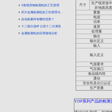
生产线管道
尺寸
X射线异物检测机的工艺原理
距地面高
药片金属检测机的工作原理与工艺流程
重量
电源
自动检重秤有哪些优势？
功率
十二级分选秤 让您十二分满意
速度
处理量
金属检测机的应用领域分析
输出
输出定义
输入
输入定义
气源要求
气压接口
食品级内筒
通信
安全性及出口认证
生产质量
YDP
系列产品的检测