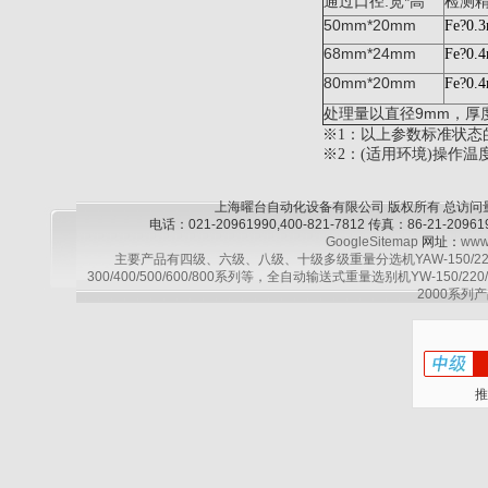
:
*
通过口径
宽
高
检测
50mm*20mm
Fe?0.
68mm*24mm
Fe?0.
80mm*20mm
Fe?0.
9mm
处理量以直径
，厚
※1：以上参数标准状态
※2：(适用环境)操作温
上海曜台自动化设备有限公司 版权所有 总访问
电话：021-20961990,400-821-7812 传真：86-21-2
GoogleSitemap
网址：
www
主要产品有四级、六级、八级、十级多级重量分选机YAW-150/220/30
300/400/500/600/800系列等，全自动输送式重量选别机YW-150/220
2000系列产
推