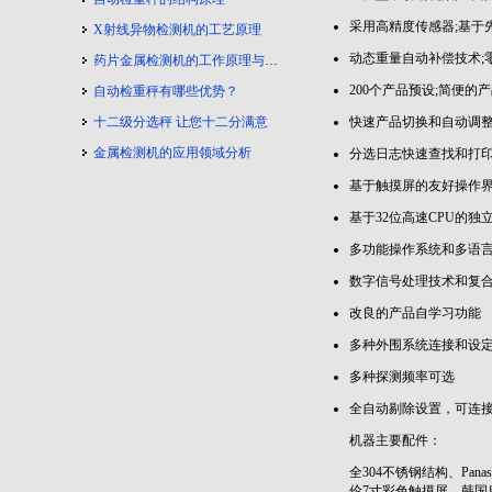
采用高精度传感器;基于
X射线异物检测机的工艺原理
动态重量自动补偿技术;
药片金属检测机的工作原理与工艺流程
200个产品预设;简便的
自动检重秤有哪些优势？
十二级分选秤 让您十二分满意
快速产品切换和自动调
金属检测机的应用领域分析
分选日志快速查找和打
基于触摸屏的友好操作
基于32位高速CPU的独
多功能操作系统和多语
数字信号处理技术和复
改良的产品自学习功能
多种外围系统连接和设
多种探测频率可选
全自动剔除设置，可连
机器主要配件：
全304不锈钢结构、Pan
伦7寸彩色触摸屏、韩