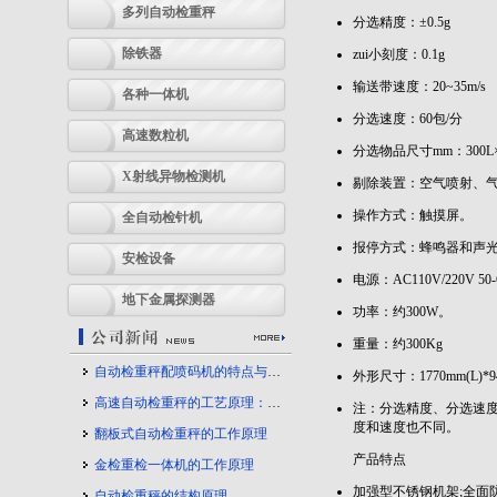
多列自动检重秤
分选精度：±0.5g
除铁器
zui小刻度：0.1g
输送带速度：20~35m/s
各种一体机
分选速度：60包/分
高速数粒机
分选物品尺寸mm：300L×3
X射线异物检测机
剔除装置：空气喷射、
操作方式：触摸屏。
全自动检针机
报停方式：蜂鸣器和声
安检设备
电源：AC110V/220V 50
地下金属探测器
功率：约300W。
重量：约300Kg
自动检重秤配喷码机的特点与应用
外形尺寸：1770mm(L)*94
高速自动检重秤的工艺原理：守护产品质量的幕后力量
注：分选精度、分选速
度和速度也不同。
翻板式自动检重秤的工作原理
产品特点
金检重检一体机的工作原理
加强型不锈钢机架;全面
自动检重秤的结构原理