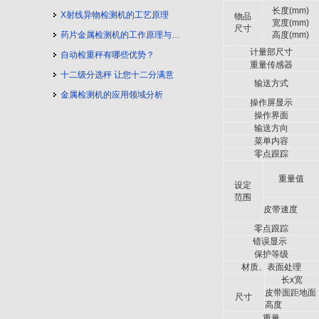
长度
(mm)
X射线异物检测机的工艺原理
物品
宽度
(mm)
尺寸
药片金属检测机的工作原理与工艺流程
高度
(mm)
计量部尺寸
自动检重秤有哪些优势？
重量传感器
十二级分选秤 让您十二分满意
输送方式
金属检测机的应用领域分析
操作屏显示
操作界面
输送方向
菜单内容
零点跟踪
重量值
设定
范围
皮带速度
零点跟踪
错误显示
保护等级
材质、表面处理
长
x
宽
皮带面距地面
尺寸
高度
重量