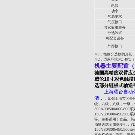
电源
功率
气源要求
气压接口
其它标准装备
分选装置
可配套设备
外部接口
※1：
根据分选物的形状
※2：
适用环境
0
℃-40℃
机器主要配置（
德国高精度双臂应
威伦
10
寸彩色触摸
选部分链板式输送
上海曜台自动
湑，
，紧邻上海市区外
级，六级，八级，十级，十二
300/400/500/600/8
150/230/300/450/
等。主要适用于食品、药
动输送式金属探测机：YD
150/230/300/4
不合格的予以剔除（喷气