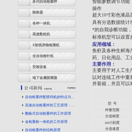
智能参数调节功能
多列自动检重秤
操作
除铁器
超大10寸彩色液
具有分选数据统计
各种一体机
*的自我诊断功能
高速数粒机
标准机型可以设置
应用领域：
X射线异物检测机
鱼虾及各种生鲜海
全自动检针机
药、日化用品、工
主要作用：
安检设备
主要用于对人工生
以对连续工作中重
地下金属探测器
并装箱，并且可以
自动检重秤配喷码机的特点与应用
型
号
高速自动检重秤的工艺原理：守护产品质量的幕后力量
秤量范围
翻板式自动检重秤的工作原理
分选精度
金检重检一体机的工作原理
zui小刻度
分选速度
自动检重秤的结构原理