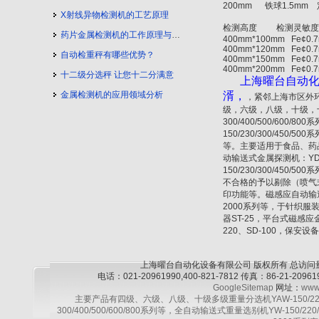
200mm
铁球
1.5mm
X射线异物检测机的工艺原理
检测高度
检测灵敏度
药片金属检测机的工作原理与工艺流程
400mm*100mm Fe¢0.
400mm*120mm Fe¢0.
自动检重秤有哪些优势？
400mm*150mm Fe¢0.
400mm*200mm Fe¢0.
十二级分选秤 让您十二分满意
上海曜台自动化
金属检测机的应用领域分析
湑，
，紧邻上海市区外
级，六级，八级，十级，十二
300/400/500/600/8
150/230/300/450/
等。主要适用于食品、药
动输送式金属探测机：YD
150/230/300/4
不合格的予以剔除（喷气
印功能等。磁感应自动输送式金属
2000系列等，于针织
器ST-25，平台式磁感应金
220、SD-100，保安设
上海曜台自动化设备有限公司 版权所有 总访问
电话：021-20961990,400-821-7812 传真：86-21-2
GoogleSitemap
网址：
www
主要产品有四级、六级、八级、十级多级重量分选机YAW-150/220/30
300/400/500/600/800系列等，全自动输送式重量选别机YW-150/220