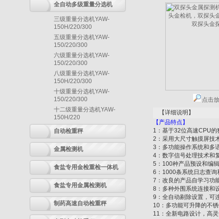
全自动多级重量分选机
三级重量分选机YAW-
150H/220/300
五级重量分选机YAW-
150/220/300
六级重量分选机YAW-
150/220/300
八级重量分选机YAW-
150H/220/300
十级重量分选机YAW-
150/220/300
点击
十二级重量分选机YAW-
【详细说明】
150H/220
【产品特点】
1
：基于
32
位高速
CPU
的
自动检重秤
2
：采用大尺寸触摸屏技
3
：多功能操作系统和多
金属检测机
4
：数字信号处理技术和
5
：
100
种产品预设和编
食盐专用金检重检一体机
6
：
1000
条系统日志查询
7
：改良的产品自学习功
食盐专用金属检测机
8
：多种外围系统连接和
9
：全自动剔除设置，可
制药高速自动检重秤
10
：多功能可升降的不锈
11
：全新电路设计，高灵