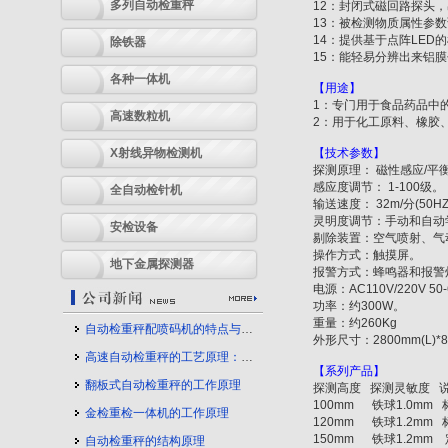
多列自动检重秤
12
：封闭式磁回路探头，
13
：被检测物质属性参数
14
：提供基于点阵
LED
的
除铁器
15
：能轻易分辨出来铝膜
各种一体机
【用途】
1
：专门用于食品药品中
高速数粒机
2
：用于化工原料、橡胶
X射线异物检测机
【技术参数】
探测原理：
磁性感应
/
平
感应度调节：
1-100
级。
全自动检针机
输送速度：
32m/
分
(50HZ
灵明度调节：手动和自动
安检设备
剔除装置：空气喷射、气
操作方式：触摸屏。
地下金属探测器
报警方式：蜂鸣器和报警
电源：
AC110V/220V 50
功率：约
300W
。
重量：约
260Kg
自动检重秤配喷码机的特点与应用
外形尺寸：
2800mm(L)*
高速自动检重秤的工艺原理：守护产品质量的幕后力量
【系列产品】
翻板式自动检重秤的工作原理
探测高度
探测灵敏度
100mm
铁球
1.0mm
金检重检一体机的工作原理
120mm
铁球
1.2mm
150mm
铁球
1.2mm
自动检重秤的结构原理