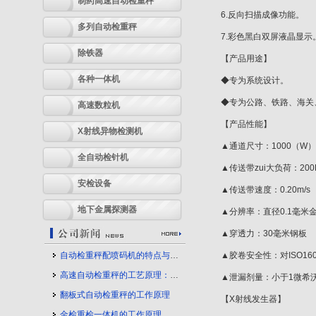
制药高速自动检重秤
6.反向扫描成像功能。
多列自动检重秤
7.彩色黑白双屏液晶显示
除铁器
【产品用途】
各种一体机
◆专为系统设计。
◆专为公路、铁路、海关
高速数粒机
【产品性能】
X射线异物检测机
▲通道尺寸：1000（W）
全自动检针机
▲传送带zui大负荷：200
安检设备
▲传送带速度：0.20m/s
地下金属探测器
▲分辨率：直径0.1毫米
▲穿透力：30毫米钢板
自动检重秤配喷码机的特点与应用
▲胶卷安全性：对ISO16
高速自动检重秤的工艺原理：守护产品质量的幕后力量
▲泄漏剂量：小于1微希沃
翻板式自动检重秤的工作原理
【X射线发生器】
金检重检一体机的工作原理