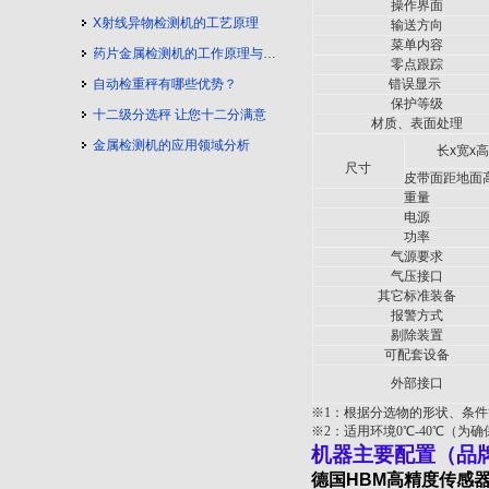
操作界面
X射线异物检测机的工艺原理
输送方向
菜单内容
药片金属检测机的工作原理与工艺流程
零点跟踪
自动检重秤有哪些优势？
错误显示
保护等级
十二级分选秤 让您十二分满意
材质、表面处理
金属检测机的应用领域分析
长
x
宽
x
高
尺寸
皮带面距地面
重量
电源
功率
气源要求
气压接口
其它标准装备
报警方式
剔除装置
可配套设备
外部接口
※1：
根据分选物的形状、条件
※2：
适用环境
0
℃-40℃（为
机器主要配置（品
德国
HBM
高精度传感