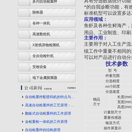
具有分选数据统计功能
多列自动检重秤
*的自我诊断功能，有
除铁器
标准机型可以设置多达
应用领域：
各种一体机
鱼虾及各种生鲜海产，
用品、工业制造、印刷
高速数粒机
主要作用：
主要用于对人工生产流
X射线异物检测机
续工作中重量不相同的
全自动检针机
可以对产品进行自动分
技术参数
安检设备
型
号
秤量范围
地下金属探测器
分选精度
zui小刻度
分选速度
自动检重秤配喷码机的特点与应用
长度
(mm
物品
宽度
(mm
尺寸
高速自动检重秤的工艺原理：守护产品质量的幕后力量
高度
(mm
计量部尺寸
翻板式自动检重秤的工作原理
重量传感器
金检重检一体机的工作原理
输送方式
操作屏显示
自动检重秤的结构原理