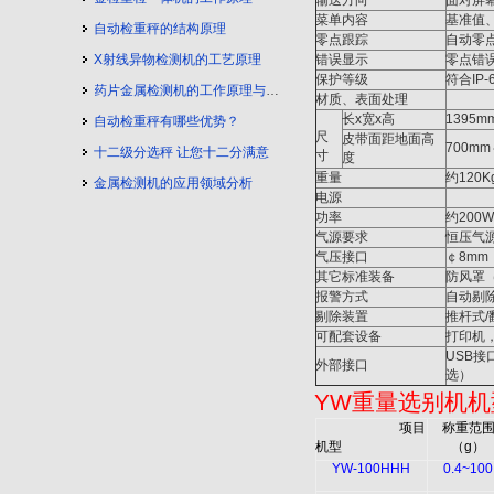
输送方向
面对屏
菜单内容
基准值
自动检重秤的结构原理
零点跟踪
自动零
X射线异物检测机的工艺原理
错误显示
零点错
保护等级
符合IP-
药片金属检测机的工作原理与工艺流程
材质、表面处理
不锈钢
长x宽x高
1395mm
自动检重秤有哪些优势？
尺
皮带面距地面高
700mm
十二级分选秤 让您十二分满意
寸
度
重量
约120K
金属检测机的应用领域分析
电源
■ 单
功率
约200
气源要求
恒压气源5
气压接口
￠8mm
其它标准装备
防风罩
报警方式
自动剔
剔除装置
推杆式/
可配套设备
打印机
USB接
外部接口
选）
YW
重量选别机机
项目
称重范
机型
（
g
）
YW-100HHH
0.4~100