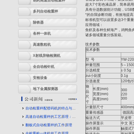
制药高速自动检重秤
超大7寸彩色液晶屏，简单易
具有分选数据统计功能，US
多列自动检重秤
*的自我诊断功能，有效地提
标准机型可以设置多达3个重
除铁器
应用领域：
鱼虾及各种生鲜海产，鸡鸭鱼
各种一体机
诸多领域重量分拣装箱。
技术参数
高速数粒机
技术参数
X射线异物检测机
型 号
YW-22
秤量范围
5～150
全自动检针机
分选精度
± 0.5g
zui小刻度
0.1g
安检设备
分选速度
120包/
物
地下金属探测器
长度(mm)
300
品
宽度(mm)
220
尺
300
高度(mm)
寸
计量部尺寸
400mm
自动检重秤配喷码机的特点与应用
重量传感器
德国高
高速自动检重秤的工艺原理：守护产品质量的幕后力量
输送方式
平皮带（
操作屏显示
中文 英
翻板式自动检重秤的工作原理
操作界面
触摸式
金检重检一体机的工作原理