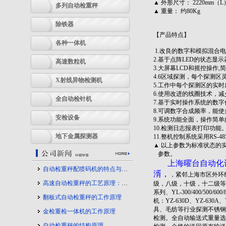
▲ 外形尺寸： 2220mm（L
多列自动检重秤
▲ 重量： 约80Kg
除铁器
【产品特点】
各种一体机
1.改良的数字和模拟混合
2.基于点阵LED的状态显示
高速数粒机
3.大屏幕LCD和摇控操作,
4.6区域探测，每个探测区
X射线异物检测机
5.工作中每个探测区的实
6.使用改进的线圈技术，
全自动检针机
7.基于实时操作系统的数
8.可调数字合成频率，能
安检设备
9.系统功能全面，操作简
10.检测日志报表打印功能
地下金属探测器
11.整机控制系统采用RS-
▲ 以上参数为标准状态的
参数。
上海曜台自动化设
自动检重秤配喷码机的特点与应用
湑，
，紧邻上海市区外环
高速自动检重秤的工艺原理：守护产品质量的幕后力量
级，八级，十级，十二级等多级YA
系列、YL-300/400/500
翻板式自动检重秤的工作原理
机：YZ-630D、YZ-63
具、毛纺等行业探测不锈钢
金检重检一体机的工作原理
检测。全自动输送式重量选别机
自动检重秤的结构原理