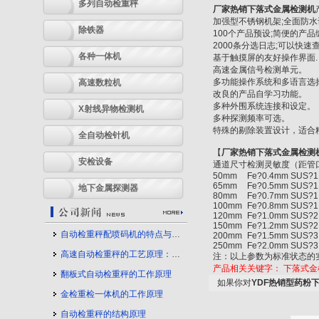
多列自动检重秤
厂家热销下落式金属检测机
加强型不锈钢机架;全面防水
除铁器
100个产品预设;简便的产品
2000条分选日志;可以快速
各种一体机
基于触摸屏的友好操作界面.
高速金属信号检测单元。
多功能操作系统和多语言选
高速数粒机
改良的产品自学习功能。
多种外围系统连接和设定。
X射线异物检测机
多种探测频率可选。
特殊的剔除装置设计，适合
全自动检针机
【
厂家热销下落式金属检测
安检设备
通道尺寸
检测灵敏度（距管口
50mm
Fe?0.4mm SUS?
65mm
Fe?0.5mm SUS?
地下金属探测器
80mm
Fe?0.7mm SUS?
100mm
Fe?0.8mm SUS?
120mm
Fe?1.0mm SUS?
150mm
Fe?1.2mm SUS?
自动检重秤配喷码机的特点与应用
200mm
Fe?1.5mm SUS?
250mm
Fe?2.0mm SUS?
高速自动检重秤的工艺原理：守护产品质量的幕后力量
注：以上参数为标准状态的
产品相关关键字：
下落式金
翻板式自动检重秤的工作原理
如果你对
YDF热销型药粉
金检重检一体机的工作原理
自动检重秤的结构原理