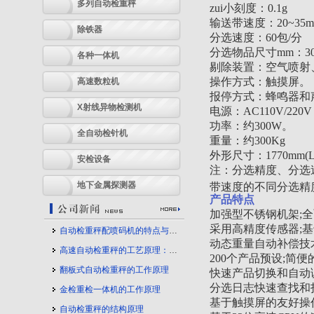
多列自动检重秤
zui小刻度：0.1g
输送带速度：20~35m/
除铁器
分选速度：60包/分
分选物品尺寸mm：300L
各种一体机
剔除装置：空气喷射
操作方式：触摸屏。
高速数粒机
报停方式：蜂鸣器和
X射线异物检测机
电源：AC110V/220V 
功率：约300W。
全自动检针机
重量：约300Kg
外形尺寸：1770mm(L)*
安检设备
注：分选精度、分选
地下金属探测器
带速度的不同分选精
产品特点
加强型不锈钢机架;
采用高精度传感器;
自动检重秤配喷码机的特点与应用
动态重量自动补偿技
高速自动检重秤的工艺原理：守护产品质量的幕后力量
200
个产品预设;简便
翻板式自动检重秤的工作原理
快速产品切换和自动
分选日志快速查找和
金检重检一体机的工作原理
基于触摸屏的友好操
自动检重秤的结构原理