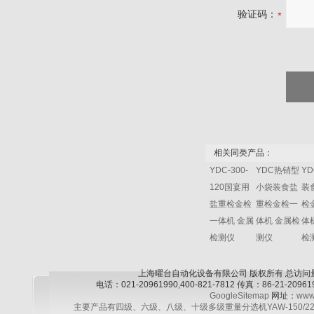
验证码：
相关同类产品：
YDC-300-
YDC热销型
Y
120国宴用
小袋装食盐
装
盐重检金检
重检金检一
检
一体机 金属
体机 金属检
体
检测仪
测仪
检
上海曜台自动化设备有限公司 版权所有 总访问
电话：021-20961990,400-821-7812 传真：86-21-2
GoogleSitemap
网址：
www
主要产品有四级、六级、八级、十级多级重量分选机YAW-150/220/30