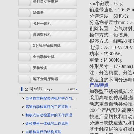
多列自动检重秤
zui小刻度：0.1g
输送带速度：20~35m/
除铁器
分选速度：60包/分
分选物品尺寸mm：300L
各种一体机
剔除装置：空气喷射
操作方式：触摸屏。
高速数粒机
报停方式：蜂鸣器和
X射线异物检测机
电源：AC110V/220V 
功率：约300W。
全自动检针机
重量：约300Kg
外形尺寸：1770mm(L)*
安检设备
注：分选精度、分选
地下金属探测器
带速度的不同分选精
产品特点
加强型不锈钢机架;
采用高精度传感器;
自动检重秤配喷码机的特点与应用
动态重量自动补偿技
高速自动检重秤的工艺原理：守护产品质量的幕后力量
200
个产品预设;简便
翻板式自动检重秤的工作原理
快速产品切换和自动
分选日志快速查找和
金检重检一体机的工作原理
基于触摸屏的友好操
自动检重秤的结构原理